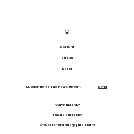
Sacrum
Virtus
Decor
558581042967
+55 85 81042967
artustransforma@gmail.com