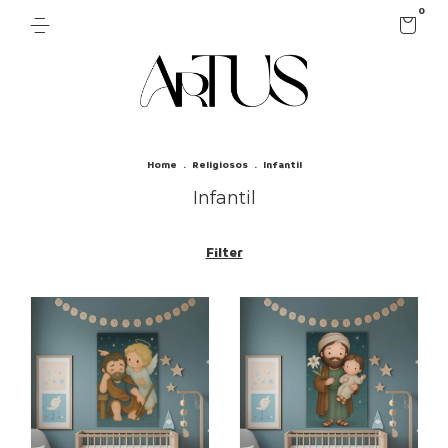
0
Home
.
Religiosos
.
Infantil
Infantil
Filter