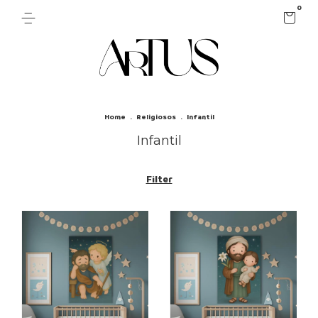
0
Home
.
Religiosos
.
Infantil
Infantil
Filter