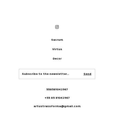
Sacrum
Virtus
Decor
558581042967
+55 85 81042967
artustransforma@gmail.com