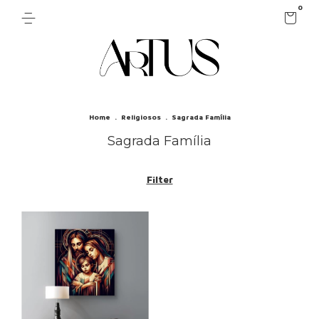
0
Home
.
Religiosos
.
Sagrada Família
Sagrada Família
Filter