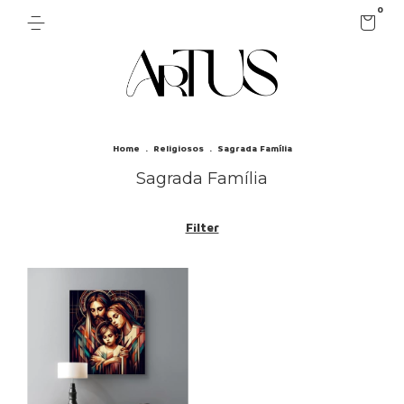
0
Home
.
Religiosos
.
Sagrada Família
Sagrada Família
Filter