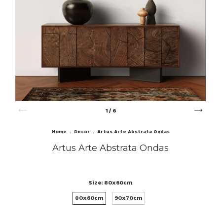
1
/
6
Home
.
Decor
.
Artus Arte Abstrata Ondas
Artus Arte Abstrata Ondas
Size:
80x60cm
80x60cm
90x70cm