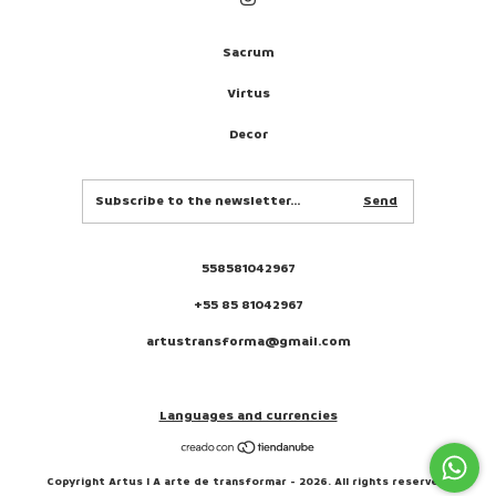
Sacrum
Virtus
Decor
558581042967
+55 85 81042967
artustransforma@gmail.com
Languages and currencies
Copyright Artus I A arte de transformar - 2026. All rights reserved.