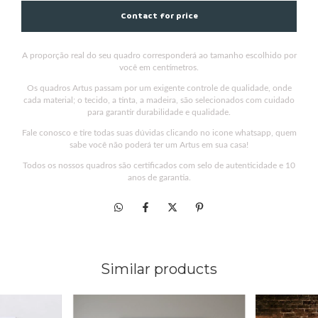
A proporção real do seu quadro corresponderá ao tamanho escolhido por
você em centímetros.
Os quadros Artus passam por um exigente controle de qualidade, onde
cada material; o tecido, a tinta, a madeira, são selecionados com cuidado
para garantir durabilidade e qualidade.
Fale conosco e tire todas suas dúvidas clicando no icone whatsapp, quem
sabe você não poderá ter um Artus em sua casa!
Todos os nossos quadros são certificados com selo de autenticidade e 10
anos de garantia.
Similar products