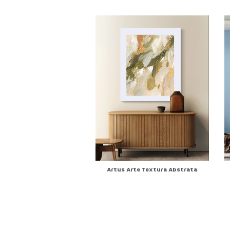
trato Azul e Areia
Artus Arte Textura Abstrata