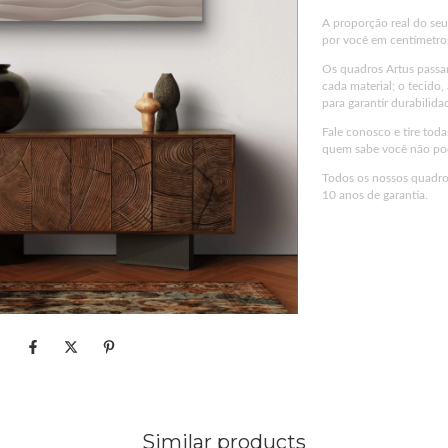
A proporção real do se
por você em centímetro
Os quadros Artus passa
cada material; o tecido,
para garantir durabilida
Fale conosco e tire tod
quem sabe você não pod
Todos os nossos quadros
10 anos de garantia.
Similar products