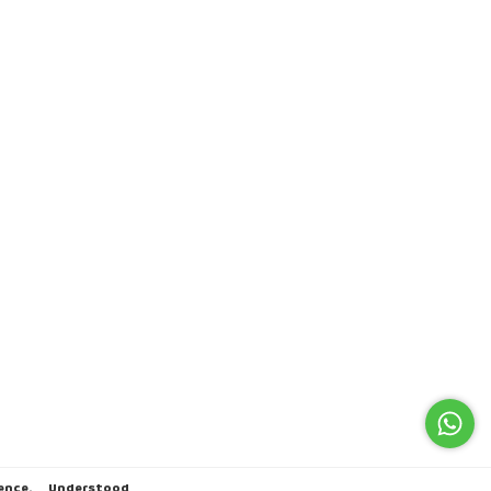
ence.
Understood