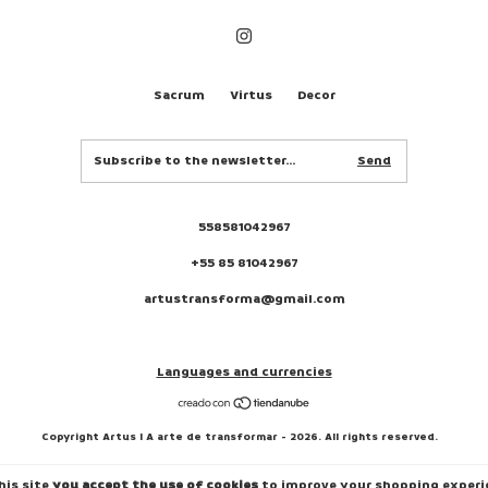
Sacrum
Virtus
Decor
558581042967
+55 85 81042967
artustransforma@gmail.com
Languages and currencies
Copyright Artus I A arte de transformar - 2026. All rights reserved.
his site
you accept the use of cookies
to improve your shopping experi