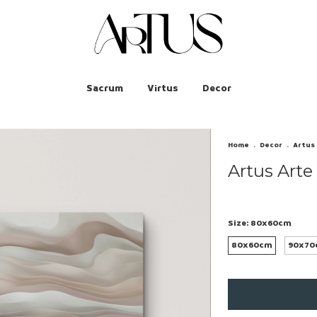
Sacrum
Virtus
Decor
Home
.
Decor
.
Artus
Artus Arte
Size:
80x60cm
80x60cm
90x70