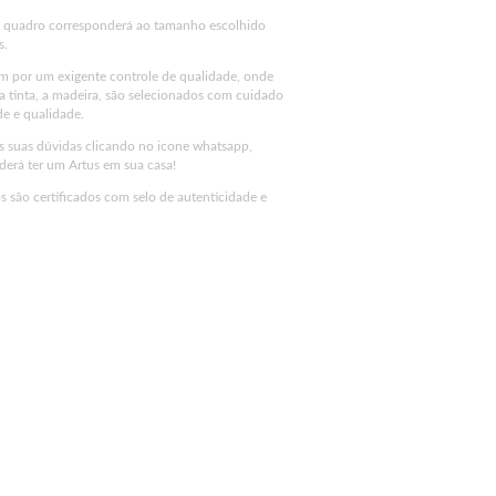
u quadro corresponderá ao tamanho escolhido
s.
m por um exigente controle de qualidade, onde
 a tinta, a madeira, são selecionados com cuidado
de e qualidade.
as suas dúvidas clicando no icone whatsapp,
erá ter um Artus em sua casa!
 são certificados com selo de autenticidade e