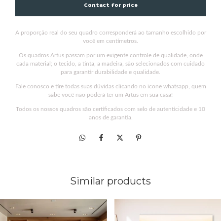
A proporção real do seu quadro corresponderá ao tamanho escolhido por
você em centímetros.
Os quadros Artus passam por um exigente controle de qualidade, onde
cada material; o tecido, a tinta, a madeira, são selecionados com cuidado
para garantir durabilidade e qualidade.
Fale conosco e tire todas suas dúvidas clicando no icone whatsapp, quem
sabe você não poderá ter um Artus em sua casa!
Todos os nossos quadros são certificados com selo de autenticidade e 10
anos de garantia.
Similar products