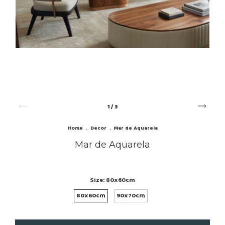
1
/
3
Home
.
Decor
.
Mar de Aquarela
Mar de Aquarela
Size:
80x60cm
80x60cm
90x70cm