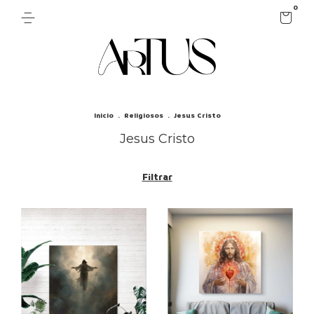
0
Inicio
.
Religiosos
.
Jesus Cristo
Jesus Cristo
Filtrar