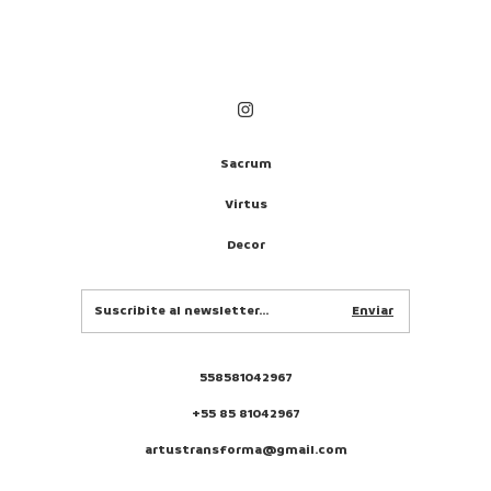
Sacrum
Virtus
Decor
558581042967
+55 85 81042967
artustransforma@gmail.com