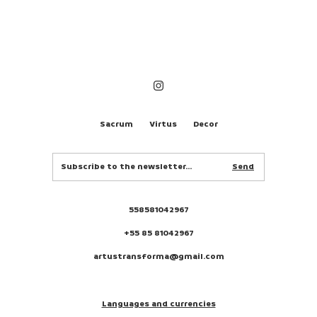
Sacrum
Virtus
Decor
558581042967
+55 85 81042967
artustransforma@gmail.com
Languages and currencies