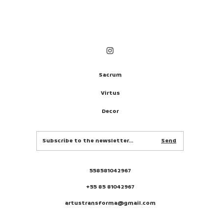
Sacrum
Virtus
Decor
558581042967
+55 85 81042967
artustransforma@gmail.com