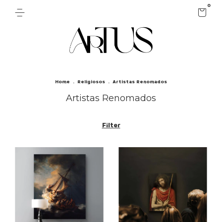
0
Home
.
Religiosos
.
Artistas Renomados
Artistas Renomados
Filter