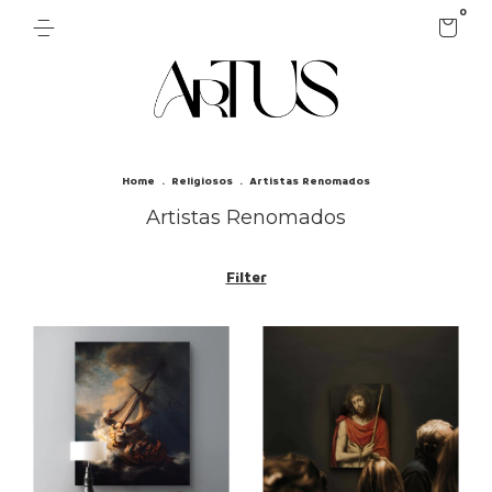
0
Home
.
Religiosos
.
Artistas Renomados
Artistas Renomados
Filter