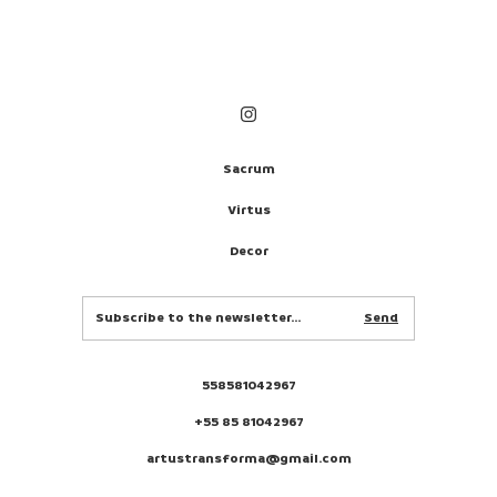
Sacrum
Virtus
Decor
558581042967
+55 85 81042967
artustransforma@gmail.com