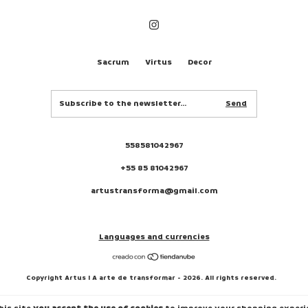
Sacrum
Virtus
Decor
558581042967
+55 85 81042967
artustransforma@gmail.com
Languages and currencies
Copyright Artus I A arte de transformar - 2026. All rights reserved.