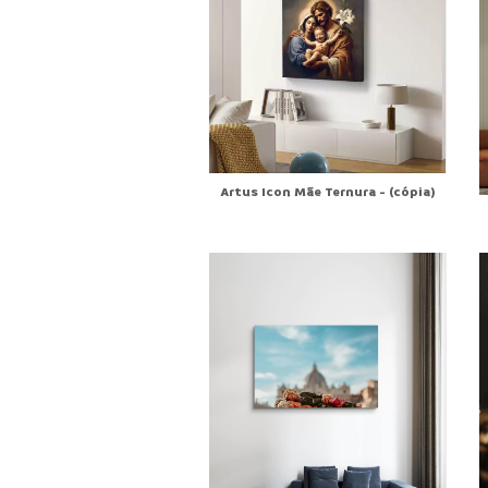
Artus Icon Mãe Ternura - (cópia)