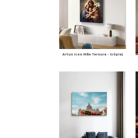
Artus Icon Mãe Ternura - (cópia)