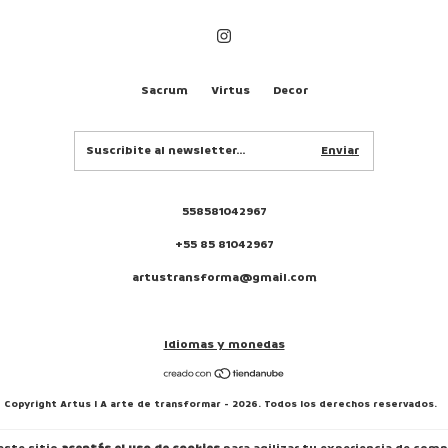
Sacrum
Virtus
Decor
558581042967
+55 85 81042967
artustransforma@gmail.com
Idiomas y monedas
Copyright Artus I A arte de transformar - 2026. Todos los derechos reservados.