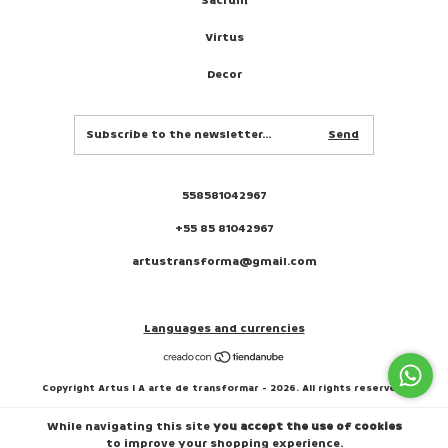
Sacrum
Virtus
Decor
558581042967
+55 85 81042967
artustransforma@gmail.com
Languages and currencies
Copyright Artus I A arte de transformar - 2026. All rights reserved.
While navigating this site
you accept the use of cookies
to improve your shopping experience.