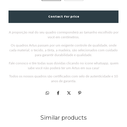
A proporção real do seu quadro corresponderá ao tamanho escolhido por
você em centímetros.
Os quadros Artus passam por um exigente controle de qualidade, onde
cada material; o tecido, a tinta, a madeira, são selecionados com cuidado
para garantir durabilidade e qualidade.
Fale conosco e tire todas suas dúvidas clicando no icone whatsapp, quem
sabe você não poderá ter um Artus em sua casa!
Todos os nossos quadros são certificados com selo de autenticidade e 10
anos de garantia.
Similar products