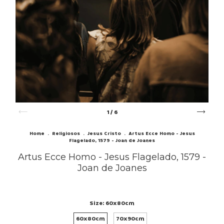
1
/
6
Home
.
Religiosos
.
Jesus Cristo
.
Artus Ecce Homo - Jesus
Flagelado, 1579 - Joan de Joanes
Artus Ecce Homo - Jesus Flagelado, 1579 -
Joan de Joanes
Size:
60x80cm
60x80cm
70x90cm