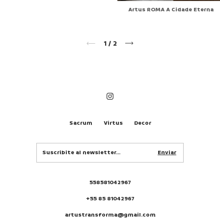
Artus ROMA A Cidade Eterna
1
/
2
Sacrum
Virtus
Decor
558581042967
+55 85 81042967
artustransforma@gmail.com