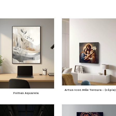
Artus Icon Mãe Ternura - (cópia)
Folhas Aquarela