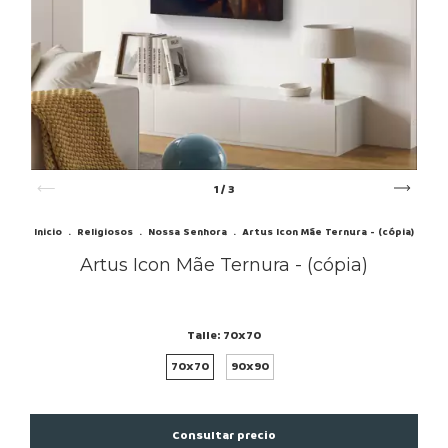
1
/
3
Inicio
.
Religiosos
.
Nossa Senhora
.
Artus Icon Mãe Ternura - (cópia)
Artus Icon Mãe Ternura - (cópia)
Talle:
70x70
70x70
90x90