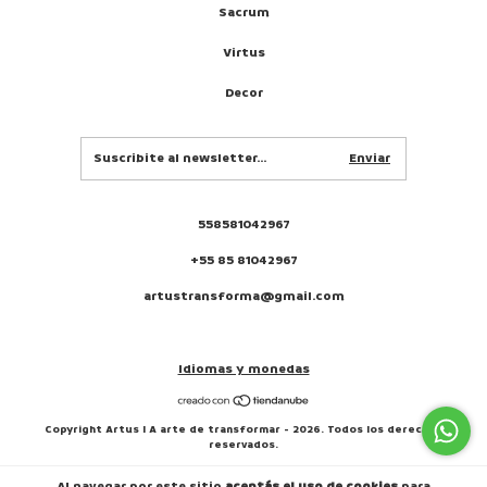
Sacrum
Virtus
Decor
558581042967
+55 85 81042967
artustransforma@gmail.com
Idiomas y monedas
Copyright Artus I A arte de transformar - 2026. Todos los derechos
reservados.
Al navegar por este sitio
aceptás el uso de cookies
para