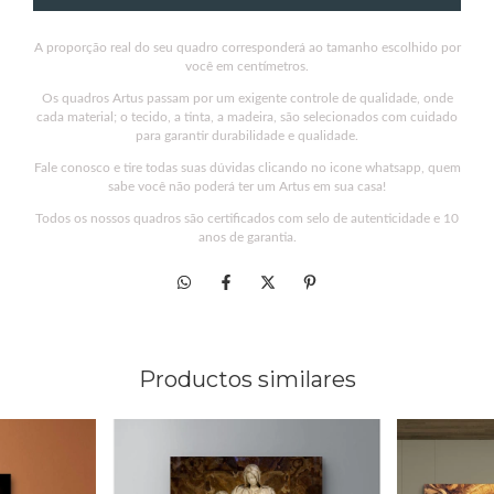
A proporção real do seu quadro corresponderá ao tamanho escolhido por
você em centímetros.
Os quadros Artus passam por um exigente controle de qualidade, onde
cada material; o tecido, a tinta, a madeira, são selecionados com cuidado
para garantir durabilidade e qualidade.
Fale conosco e tire todas suas dúvidas clicando no icone whatsapp, quem
sabe você não poderá ter um Artus em sua casa!
Todos os nossos quadros são certificados com selo de autenticidade e 10
anos de garantia.
Productos similares