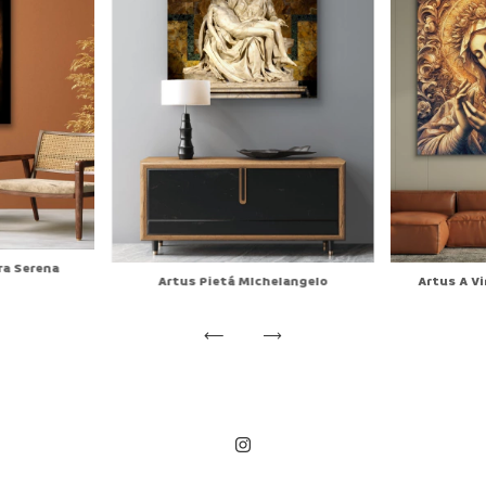
ra Serena
Artus Pietá MIchelangelo
Artus A V