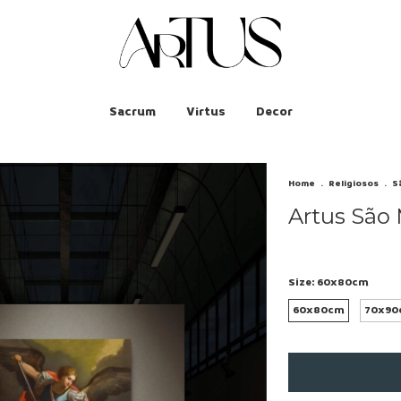
Sacrum
Virtus
Decor
Home
.
Religiosos
.
S
Artus São 
Size:
60x80cm
60x80cm
70x90