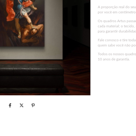
A proporção real do se
por você em centímetro
Os quadros Artus passa
cada material; o tecido,
para garantir durabilida
Fale conosco e tire tod
quem sabe você não pod
Todos os nossos quadros
10 anos de garantia.