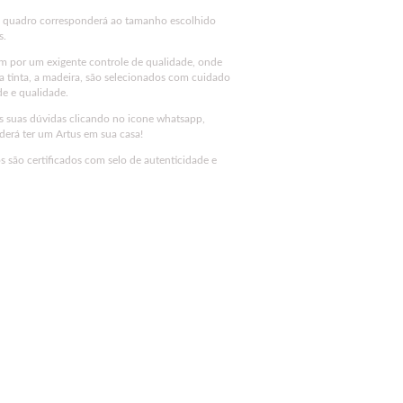
u quadro corresponderá ao tamanho escolhido
s.
m por um exigente controle de qualidade, onde
 a tinta, a madeira, são selecionados com cuidado
de e qualidade.
as suas dúvidas clicando no icone whatsapp,
erá ter um Artus em sua casa!
 são certificados com selo de autenticidade e