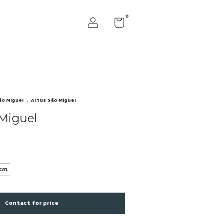
0
ão Miguel
.
Artus São Miguel
Miguel
cm