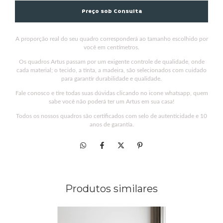
A proporção real do seu quadro corresponderá ao tamanho escolhido por
você em centímetros.
Os quadros Artus passam por um exigente controle de qualidade, onde
cada material; o tecido, a tinta, a madeira, são selecionados com cuidado
para garantir durabilidade e qualidade.
Fale conosco e tire todas suas dúvidas clicando no icone whatsapp, quem
sabe você não poderá ter um Artus em sua casa!
Todos os nossos quadros são certificados com selo de autenticidade e 10
anos de garantia.
Produtos similares