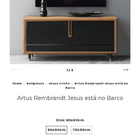
1
/
4
Home
.
Religiosos
.
Jesus Cristo
.
Artus Rembrandt Jesus está no
Barco
Artus Rembrandt Jesus está no Barco
Size:
60x80cm
60x80cm
70x90cm