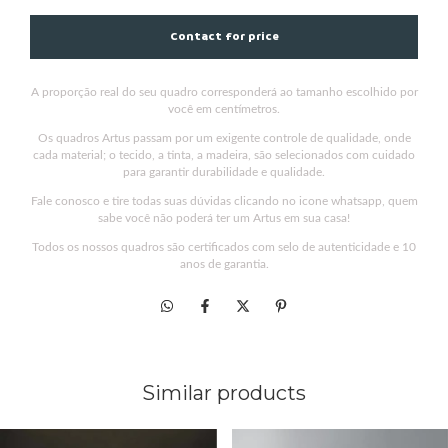
A proporção real do seu quadro corresponderá ao tamanho escolhido por
você em centímetros.
Os quadros Artus passam por um exigente controle de qualidade, onde
cada material; o tecido, a tinta, a madeira, são selecionados com cuidado
para garantir durabilidade e qualidade.
Fale conosco e tire todas suas dúvidas clicando no icone whatsapp, quem
sabe você não poderá ter um Artus em sua casa!
Todos os nossos quadros são certificados com selo de autenticidade e 10
anos de garantia.
Similar products